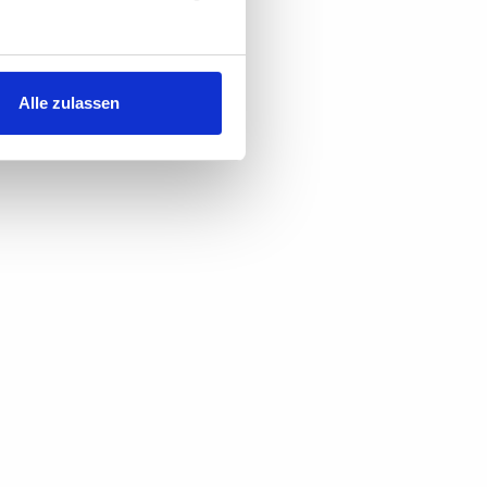
Alle zulassen
UNSER SHOP
IE
VON WELT CREWNECK -
 V
TOTENKOPF
€ 45