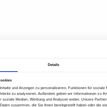
l nur dass du weißt ist am 26. Juni erschienen. Jetzt anhören auf S
Music und vielen mehr.
VON WELT
Details
ICH WILL NUR DASS DU WEISST
Cookies
nhalte und Anzeigen zu personalisieren, Funktionen für soziale
Website zu analysieren. Außerdem geben wir Informationen zu I
r soziale Medien, Werbung und Analysen weiter. Unsere Partner
 Daten zusammen, die Sie ihnen bereitgestellt haben oder die s