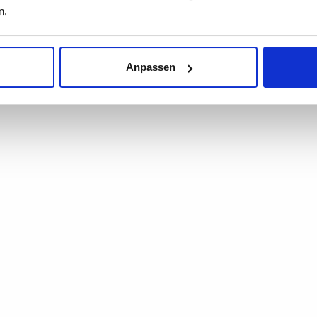
n.
Anpassen
N WELT HOODIE -
VON WELT BEAN
TOTENKOPF
STRICKMÜTZE -
€ 60
€ 36