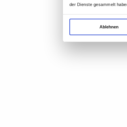
der Dienste gesammelt habe
Ablehnen
BESTSELLER
VON WELT WINTER TOUR
VO
2025/26 - MOTTE
€ 30